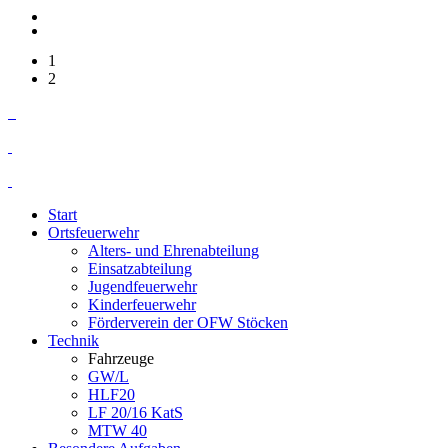
1
2
Start
Ortsfeuerwehr
Alters- und Ehrenabteilung
Einsatzabteilung
Jugendfeuerwehr
Kinderfeuerwehr
Förderverein der OFW Stöcken
Technik
Fahrzeuge
GW/L
HLF20
LF 20/16 KatS
MTW 40