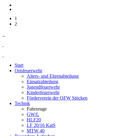
1
2
Start
Ortsfeuerwehr
Alters- und Ehrenabteilung
Einsatzabteilung
Jugendfeuerwehr
Kinderfeuerwehr
Förderverein der OFW Stöcken
Technik
Fahrzeuge
GW/L
HLF20
LF 20/16 KatS
MTW 40