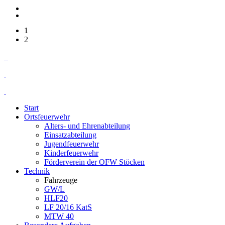
1
2
Start
Ortsfeuerwehr
Alters- und Ehrenabteilung
Einsatzabteilung
Jugendfeuerwehr
Kinderfeuerwehr
Förderverein der OFW Stöcken
Technik
Fahrzeuge
GW/L
HLF20
LF 20/16 KatS
MTW 40