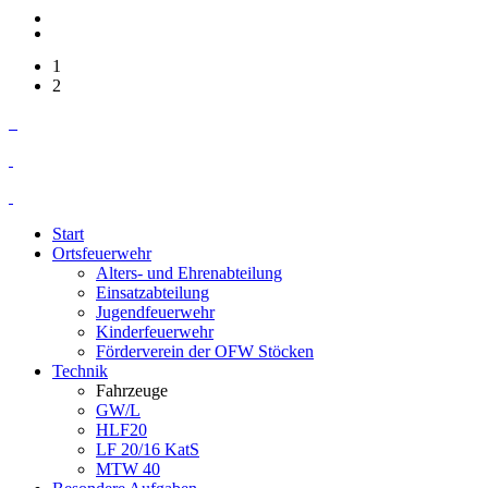
1
2
Start
Ortsfeuerwehr
Alters- und Ehrenabteilung
Einsatzabteilung
Jugendfeuerwehr
Kinderfeuerwehr
Förderverein der OFW Stöcken
Technik
Fahrzeuge
GW/L
HLF20
LF 20/16 KatS
MTW 40