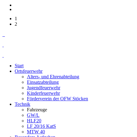
1
2
Start
Ortsfeuerwehr
Alters- und Ehrenabteilung
Einsatzabteilung
Jugendfeuerwehr
Kinderfeuerwehr
Förderverein der OFW Stöcken
Technik
Fahrzeuge
GW/L
HLF20
LF 20/16 KatS
MTW 40