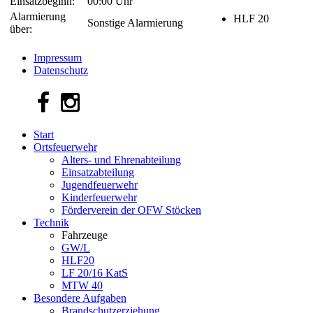
Einsatzbeginn:
00:00 Uhr
Alarmierung
HLF 20
Sonstige Alarmierung
über:
Impressum
Datenschutz
Start
Ortsfeuerwehr
Alters- und Ehrenabteilung
Einsatzabteilung
Jugendfeuerwehr
Kinderfeuerwehr
Förderverein der OFW Stöcken
Technik
Fahrzeuge
GW/L
HLF20
LF 20/16 KatS
MTW 40
Besondere Aufgaben
Brandschutzerziehung