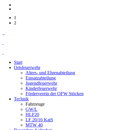
1
2
Start
Ortsfeuerwehr
Alters- und Ehrenabteilung
Einsatzabteilung
Jugendfeuerwehr
Kinderfeuerwehr
Förderverein der OFW Stöcken
Technik
Fahrzeuge
GW/L
HLF20
LF 20/16 KatS
MTW 40