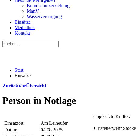
Besondere Aufgaben
Brandschutzerziehung
ManV
Wasserversorgung
Einsätze
Mediathek
Kontakt
Start
Einsätze
Zurück
Vor
Übersicht
Person in Notlage
eingesetzte Kräfte :
Einsatzort:
Am Leineufer
Ortsfeuerwehr Stöck
Datum:
04.08.2025