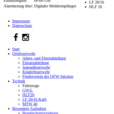
Einsatzbeginn:
00:00 Uhr
LF 20/16
Alarmierung über:
Digitaler Meldeempfänger
HLF 20
Impressum
Datenschutz
Start
Ortsfeuerwehr
Alters- und Ehrenabteilung
Einsatzabteilung
Jugendfeuerwehr
Kinderfeuerwehr
Förderverein der OFW Stöcken
Technik
Fahrzeuge
GW/L
HLF20
LF 20/16 KatS
MTW 40
Besondere Aufgaben
Brandschutzerziehung