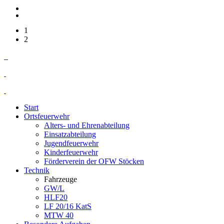
1
2
Start
Ortsfeuerwehr
Alters- und Ehrenabteilung
Einsatzabteilung
Jugendfeuerwehr
Kinderfeuerwehr
Förderverein der OFW Stöcken
Technik
Fahrzeuge
GW/L
HLF20
LF 20/16 KatS
MTW 40