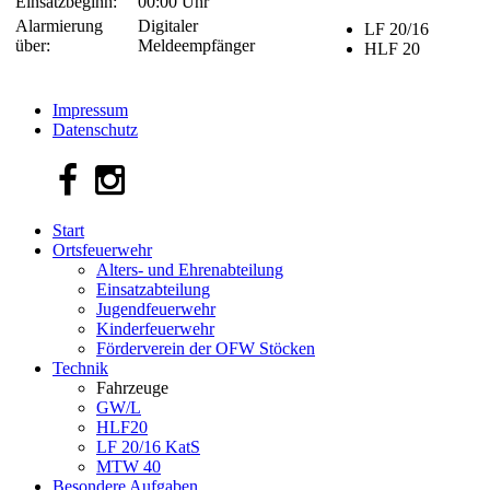
Einsatzbeginn:
00:00 Uhr
Alarmierung
Digitaler
LF 20/16
über:
Meldeempfänger
HLF 20
Impressum
Datenschutz
Start
Ortsfeuerwehr
Alters- und Ehrenabteilung
Einsatzabteilung
Jugendfeuerwehr
Kinderfeuerwehr
Förderverein der OFW Stöcken
Technik
Fahrzeuge
GW/L
HLF20
LF 20/16 KatS
MTW 40
Besondere Aufgaben