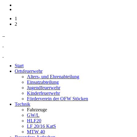
1
2
Start
Ortsfeuerwehr
Alters- und Ehrenabteilung
Einsatzabteilung
Jugendfeuerwehr
Kinderfeuerwehr
Förderverein der OFW Stöcken
Technik
Fahrzeuge
GW/L
HLF20
LF 20/16 KatS
MTW 40