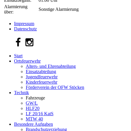
Einsatzbeginn:
01:00 Uhr
Alarmierung
Sonstige Alarmierung
über:
Impressum
Datenschutz
Start
Ortsfeuerwehr
Alters- und Ehrenabteilung
Einsatzabteilung
Jugendfeuerwehr
Kinderfeuerwehr
Förderverein der OFW Stöcken
Technik
Fahrzeuge
GW/L
HLF20
LF 20/16 KatS
MTW 40
Besondere Aufgaben
Brandschutzerziehung