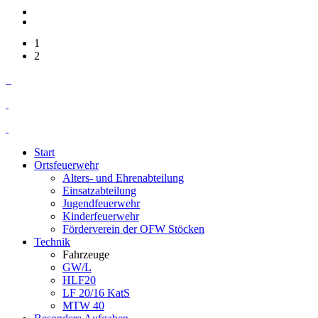
1
2
Start
Ortsfeuerwehr
Alters- und Ehrenabteilung
Einsatzabteilung
Jugendfeuerwehr
Kinderfeuerwehr
Förderverein der OFW Stöcken
Technik
Fahrzeuge
GW/L
HLF20
LF 20/16 KatS
MTW 40