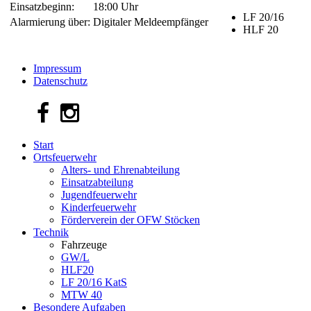
Einsatzbeginn:
18:00 Uhr
LF 20/16
Alarmierung über:
Digitaler Meldeempfänger
HLF 20
Impressum
Datenschutz
Start
Ortsfeuerwehr
Alters- und Ehrenabteilung
Einsatzabteilung
Jugendfeuerwehr
Kinderfeuerwehr
Förderverein der OFW Stöcken
Technik
Fahrzeuge
GW/L
HLF20
LF 20/16 KatS
MTW 40
Besondere Aufgaben