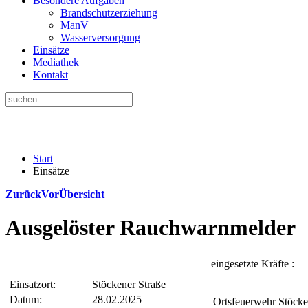
Besondere Aufgaben
Brandschutzerziehung
ManV
Wasserversorgung
Einsätze
Mediathek
Kontakt
Start
Einsätze
Zurück
Vor
Übersicht
Ausgelöster Rauchwarnmelder
eingesetzte Kräfte :
Einsatzort:
Stöckener Straße
Datum:
28.02.2025
Ortsfeuerwehr Stöck