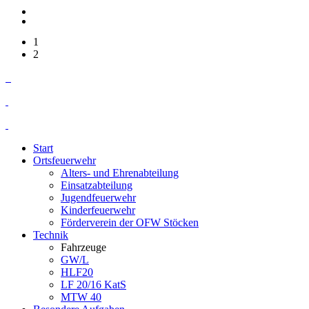
1
2
Start
Ortsfeuerwehr
Alters- und Ehrenabteilung
Einsatzabteilung
Jugendfeuerwehr
Kinderfeuerwehr
Förderverein der OFW Stöcken
Technik
Fahrzeuge
GW/L
HLF20
LF 20/16 KatS
MTW 40