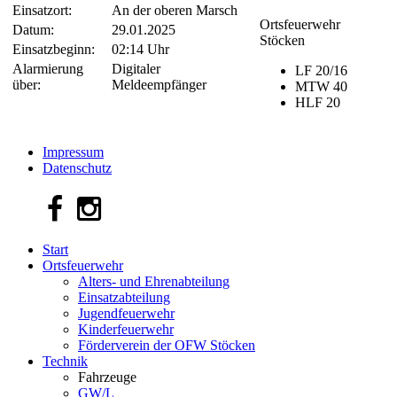
Einsatzort:
An der oberen Marsch
Ortsfeuerwehr
Datum:
29.01.2025
Stöcken
Einsatzbeginn:
02:14 Uhr
Alarmierung
Digitaler
LF 20/16
über:
Meldeempfänger
MTW 40
HLF 20
Impressum
Datenschutz
Start
Ortsfeuerwehr
Alters- und Ehrenabteilung
Einsatzabteilung
Jugendfeuerwehr
Kinderfeuerwehr
Förderverein der OFW Stöcken
Technik
Fahrzeuge
GW/L